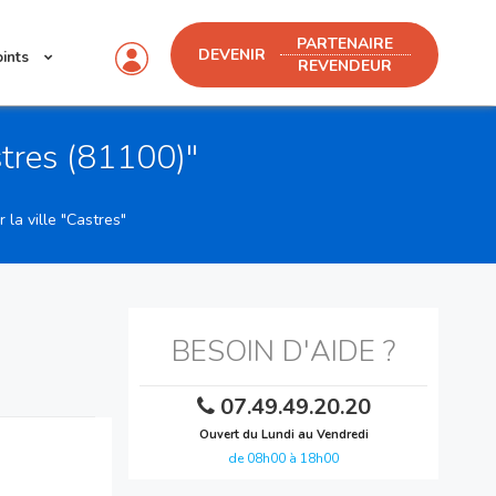
PARTENAIRE
DEVENIR
oints
REVENDEUR
stres (81100)"
la ville "Castres"
BESOIN D'AIDE ?
07.49.49.20.20
Ouvert du Lundi au Vendredi
de 08h00 à 18h00