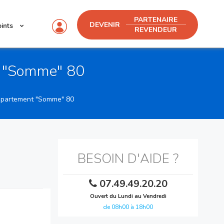
PARTENAIRE
DEVENIR
oints
REVENDEUR
nt "Somme" 80
département "Somme" 80
BESOIN D'AIDE ?
07.49.49.20.20
Ouvert du Lundi au Vendredi
de 08h00 à 18h00