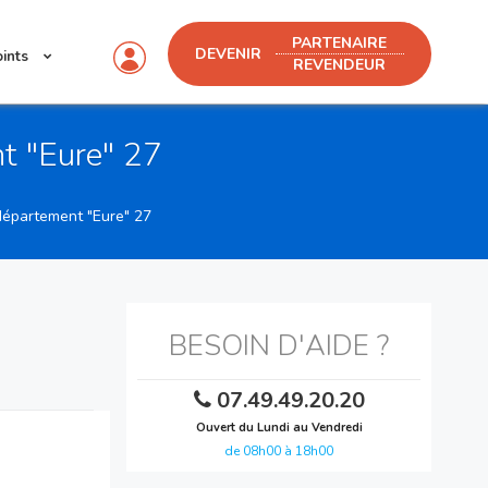
PARTENAIRE
DEVENIR
oints
REVENDEUR
t "Eure" 27
département "Eure" 27
BESOIN D'AIDE ?
07.49.49.20.20
Ouvert du Lundi au Vendredi
de 08h00 à 18h00