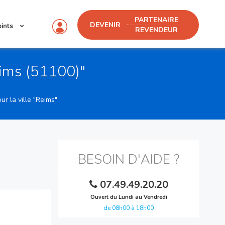
PARTENAIRE
DEVENIR
oints
REVENDEUR
eims (51100)"
r la ville "Reims"
BESOIN D'AIDE ?
07.49.49.20.20
Ouvert du Lundi au Vendredi
de 08h00 à 18h00