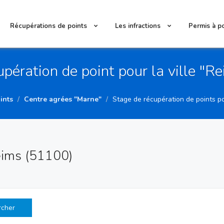
Récupérations de points
Les infractions
Permis à p
upération de point pour la ville "R
ints
Centre agrées "Marne"
Stage de récupération de points pou
eims (51100)
rcher