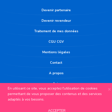
Devenir partenaire
Devenir revendeur
Traitement de mes données
CGU CGV
Mentions légales
Contact
A propos
Avis
×
En utilisant ce site, vous acceptez l'utilisation de cookies
permettant de vous proposer des contenus et des services
© 2023 Tous Droits Réservés https://recuperation-points.fr
adaptés à vos besoins.
ACCEPTER